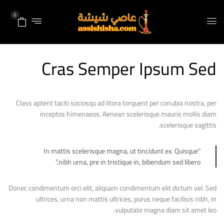
0
Cras Semper Ipsum Sed
Class aptent taciti sociosqu ad litora torquent per conubia nostra, per
inceptos himenaeos. Aenean scelerisque mauris mollis diam
scelerisque sagittis.
“In mattis scelerisque magna, ut tincidunt ex. Quisque
nibh urna, pre in tristique in, bibendum sed libero.”
Donec condimentum orci elit, aliquam condimentum elit dictum vel. Sed
ultrices, urna non mattis ultrices, purus neque facilisis nibh, in
vulputate magna diam sit amet leo.