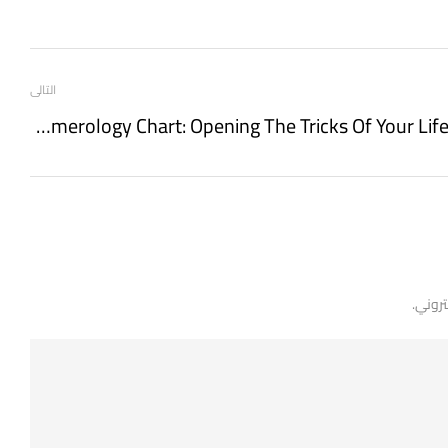
التالى
Numerology Chart: Opening The Tricks Of Your Life Path
تروني.