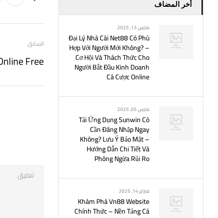
أخر المضاف
مارس 13, 2025
Đại Lý Nhà Cái Net88 Có Phù
السابق
Hợp Với Người Mới Không? –
Cơ Hội Và Thách Thức Cho
Online Free
Người Bắt Đầu Kinh Doanh
Cá Cược Online
مارس 05, 2025
Tải Ứng Dụng Sunwin Có
Cần Đăng Nhập Ngay
Không? Lưu Ý Bảo Mật –
Hướng Dẫn Chi Tiết Và
Phòng Ngừa Rủi Ro
فبراير 14, 2025
Khám Phá Vn88 Website
Chính Thức – Nền Tảng Cá