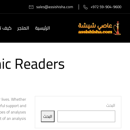
sales@assishisha.com
+972 59-904-9600
الرئيسية
المتجر
كيف تص
ic Readers
r lives. Whether
البحث
eful support and
ypes of analyses
البحث
 of an analysis.