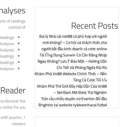
nalyses
orts of readings
Recent Posts
consist of:
Đại lý Nhà cái net88 có phù hợp với người
Readings
mới không? – Cơ hội và thách thức cho
Analyses
người bắt đầu kinh doanh cá cược online
Analyses
Tải Ứng Dụng Sunwin Có Cần Đăng Nhập
Readings
Ngay Không? Lưu Ý Bảo Mật – Hướng Dẫn
Readings
Chi Tiết Và Phòng Ngừa Rủi Ro
Analyses
Khám Phá Vn88 Website Chính Thức – Nền
Tảng Cá Cược Tối Ưu
 Reader
Khám Phá Thế Giới Đầy Hấp Dẫn Của Vn88
– Nơi Đam Mê Được Trải Nghiệm
Trận cầu nhiều duyên nợ Everton đối đầu
you discover the
Brighton tại website tylekeonhacai.futbol
 visitor for you:
 with psychic
1. Request recommendations
viewers.