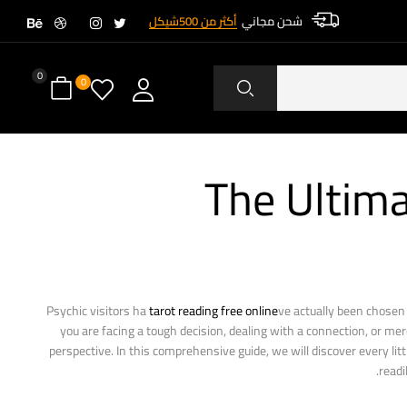
شحن مجاني
أكثر من 500شيكل
0
0
The Ultim
Psychic visitors ha
tarot reading free online
ve actually been chosen 
you are facing a tough decision, dealing with a connection, or me
perspective. In this comprehensive guide, we will discover every lit
readi