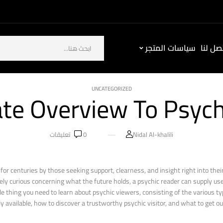
ل لنا
سياسات المتجر
UNCATEGORIZED
ate Overview To Psych
Nidal Al-khalili
0
تعليقات
for centuries by those seeking support, clearness, and insight right into thei
rely curious concerning what the future holds, a psychic reader can supply us
tle thing you need to learn about psychic viewers, consisting of the various t
ly available, how to discover a trustworthy psychic visitor, and what to get out